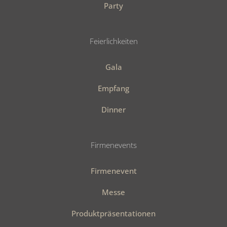
Party
Outdoor-Veranstaltungen haben
immer einen besonderen Reiz.
Sobald sich die Sonne zeigt und die
Temperaturen steigen, zieht es die
Feierlichkeiten
Menschen nach draußen. Und selbst
bei schlechterem Wetter sorgen wir
dafür, dass Ihr Event trocken über
Gala
die Bühne geht.
Empfang
Dinner
Firmenevents
Firmenevent
Messe
Produktpräsentationen