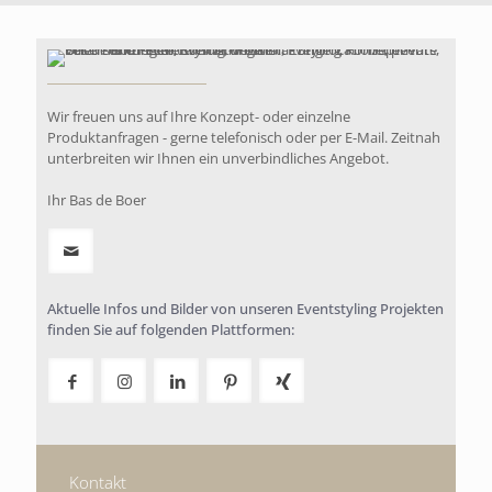
Wir freuen uns auf Ihre Konzept- oder einzelne
Produktanfragen - gerne telefonisch oder per E-Mail. Zeitnah
unterbreiten wir Ihnen ein unverbindliches Angebot.
Ihr Bas de Boer
Dinner
Aktuelle Infos und Bilder von unseren Eventstyling Projekten
finden Sie auf folgenden Plattformen:
Bildergalerie Dinner
Ob rund, lang, niedrig oder hoch – es gibt viele
verschiedene Varianten ein Dinner zu gestalten. Bei
uns erhalten Sie komfortable Stühle und die
passenden Tischvarianten kombiniert mit den
Kontakt
passenden Accessoires und Blumendekorationen,