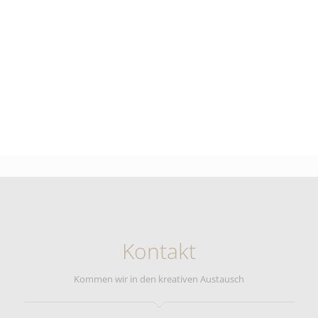
einer Hand.
Veranstaltungs-Formate
Preisverleihungen, Jubiläen,
Premierenfeiern, Offizielle Eröffnungsfeiern,
Bankette, Ehrungen, Bälle, …
Produkt-Kategorien
Roter Teppich, Welcome- und
Garderobencounter, Bestuhlung, Tische,
Blumen, Dekoelmente,
Beleuchtungskonzept, Bühnen- und
Beschallungstechnik
Die Königin der Veranstaltungen mit
Kontakt
besonderen Ansprüchen und
höchsten Anforderungen an die
Gastgeberschaft
Kommen wir in den kreativen Austausch