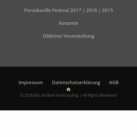
Parookaville Festival 2017 | 2016 | 2015
Messe
Konzerte
Bildergalerie Messe
Oldtimer Veranstaltung
Wir gestalten Ihren Messestand individuell nach
Ihren Wünschen und setzten dabei Ihr Unternehmen
angemessen und vorteilhaft in Szene. Die
Aufmerksamkeit soll damit ganz Ihrer Marke
gehören und Ihre Messe Kunden und Gäste sollen
sich rundum „Willkommen“ fühlen.
Impressum
Datenschutzerklärung
AGB
Veranstaltungs-Formate
© 2026 Bas de Boer Eventstyling | All Rights Reserved
Tagung, Kongress, Ausstellung,
Messeparty
Produkt-Kategorien
Mobiliar, Bodenbelege, Empfangscounter
+ Garderobe, Visuals, Lichtkonzept,