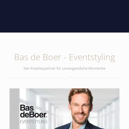
Bas de Boer - Eventstyling
Der Kreativpartner für unvergessliche Momente