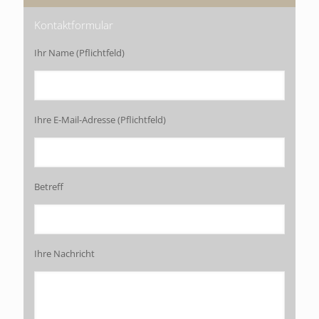
Kontaktformular
Ihr Name (Pflichtfeld)
Ihre E-Mail-Adresse (Pflichtfeld)
Betreff
Firmenevent
Bildergalerie
Ihre Nachricht
Es gibt unzählige Firmenevents zu den
verschiedensten Anlässen und Gelegenheiten, die wir
zusammen mit Ihnen für Mitarbeiter und Kunden zu