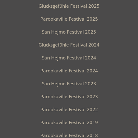
Windlichter, Kerzenleuchter, Kronleuchter,
Glücksgefühle Festival 2025
Buffettische, Sonnenschirme, Zelte,
Heizstrahler, Blumen- und
Parookaville Festival 2025
Pflanzenarrangements, Teppichböden,
Tanzböden, Bühnen, Gardroben,
San Hejmo Festival 2025
Beleuchtungs- und Beschallungstechnik, …
Glücksgefühle Festival 2024
Das „Rundum-sorglos-Paket“ für die
San Hejmo Festival 2024
schönsten Tage im Leben.
Parookaville Festival 2024
San Hejmo Festival 2023
Parookaville Festival 2023
Parookaville Festival 2022
Parookaville Festival 2019
Parookaville Festival 2018