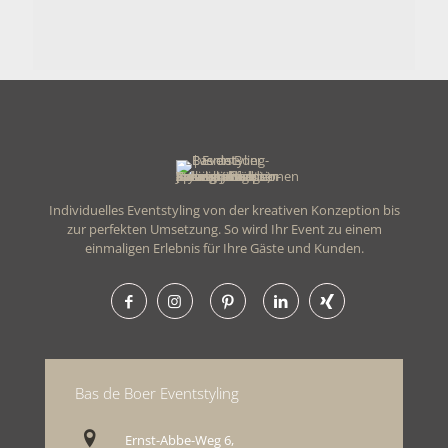
Firmenevents sind immer ein
nachhaltiges und unverzichtbares
Highlight zur Kundenbindung und
Mitarbeitermotivation.
Individuelles Eventstyling von der kreativen Konzeption bis
zur perfekten Umsetzung. So wird Ihr Event zu einem
einmaligen Erlebnis für Ihre Gäste und Kunden.
Outdoor
Bas de Boer Eventstyling
Bildergalerie Outdoor
Ernst-Abbe-Weg 6,