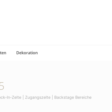
iten
Dekoration
5
heck-In-Zelte | Zugangszelte | Backstage Bereiche