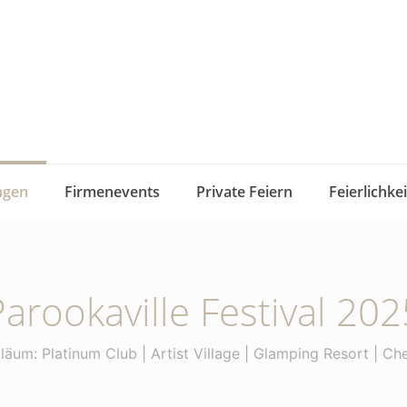
ngen
Firmenevents
Private Feiern
Feierlichke
Parookaville Festival 202
iläum: Platinum Club | Artist Village | Glamping Resort | C