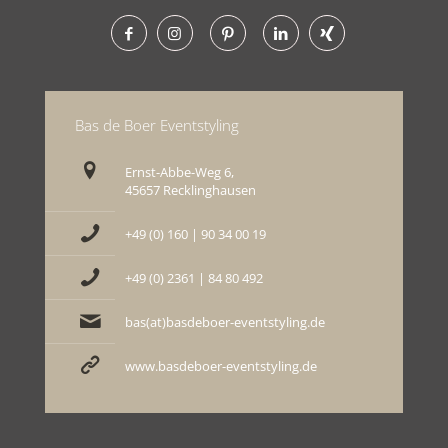
Bas de Boer Eventstyling
Ernst-Abbe-Weg 6,
45657 Recklinghausen
+49 (0) 160 | 90 34 00 19
+49 (0) 2361 | 84 80 492
bas(at)basdeboer-eventstyling.de
www.basdeboer-eventstyling.de