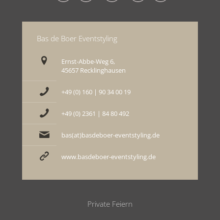
Bas de Boer Eventstyling
Ernst-Abbe-Weg 6,
45657 Recklinghausen
+49 (0) 160 | 90 34 00 19
+49 (0) 2361 | 84 80 492
bas(at)basdeboer-eventstyling.de
www.basdeboer-eventstyling.de
Private Feiern